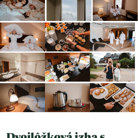
Dvojlôžková izba s