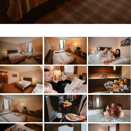
Après-ski & PEKYHO
Chata pod Soliskom
Restaurant
Zobraziť
Zobraziť