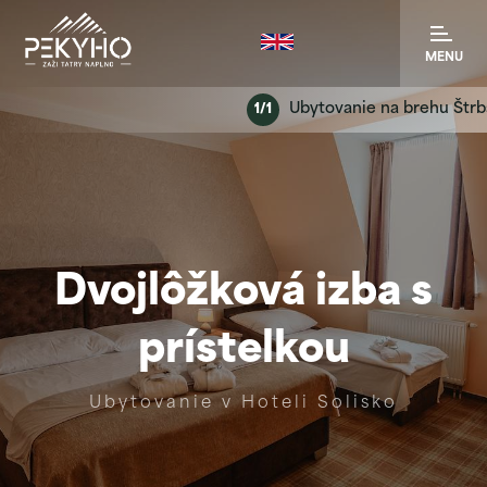
MENU
Ubytovanie na brehu Štrbského 
1/1
Dvojlôžková izba s
prístelkou
Ubytovanie v Hoteli Solisko