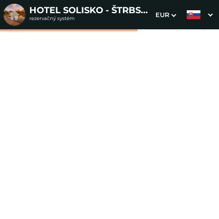
HOTEL SOLISKO - ŠTRBSKÉ PLESO
EUR
rezervačný systém
1. Výber pobytu
2. Doplnkové služby
3. Vaše údaje
Dátum príchodu
Dátum odchodu
Prosím vyberte
Prosím vyberte
Inšpirujte sa akciovými pobytmi
Cena od
0 EUR