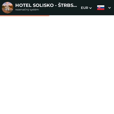
HOTEL SOLISKO - ŠTRBSKÉ PLESO
EUR
rezervačný systém
1. Výber pobytu
2. Doplnkové služby
3. Vaše údaje
Dvojlôžková izba s
výhľadom a s prístelkou
Dátum príchodu
Dátum odchodu
Prosím vyberte
Prosím vyberte
Inšpirujte sa akciovými pobytmi