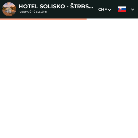
HOTEL SOLISKO - ŠTRBSKÉ PLESO
CHF
rezervačný systém
1. Výber pobytu
2. Doplnkové služby
3. Vaše údaje
Dátum príchodu
Dátum odchodu
Prosím vyberte
Prosím vyberte
Inšpirujte sa akciovými pobytmi
Cena od
0 EUR